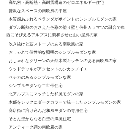
高気密・高断熱・高耐震構造のゼロエネルギー住宅
贅沢なスペースの南欧風の平屋
木質感あふれるベランダがポイントのシンプルモダンの家
ダブル断熱のおさえた色彩の塗り壁と信州カラマツの融合で東
西にそびえるアルプスに調和させた山小屋風の家
吹き抜けと薪ストーブのある南欧風の家
おしゃれで個性的な照明のシンプルモダンな家
おしゃれなグリーンの天然木製キッチンのある南欧風の家
ウッドデッキがアクセントのシカクノイエ
ペチカのあるシンプルモダンな家
シンプルモダンな二世帯住宅
北アルプスにマッチした和風モダンの家
木部をシックにダークカラーで統一したシンプルモダンの家
商店街に溶け込んだ和風モダンの専用住宅
そとん壁からなる白壁の洋風住宅
アンティーク調の南欧風の家