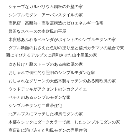
シャープなガルバリウム鋼板の外壁の家
シンプルモダン アーバンスタイルの家
高気密・高断熱・高耐震構造のゼロエネルギー住宅
贅沢なスペースの南欧風の平屋
木質感あふれるベランダがポイントのシンプルモダンの家
ダブル断熱のおさえた色彩の塗り壁と信州カラマツの融合で東
西にそびえるアルプスに調和させた山小屋風の家
吹き抜けと薪ストーブのある南欧風の家
おしゃれで個性的な照明のシンプルモダンな家
おしゃれなグリーンの天然木製キッチンのある南欧風の家
ウッドデッキがアクセントのシカクノイエ
ペチカのあるシンプルモダンな家
シンプルモダンな二世帯住宅
北アルプスにマッチした和風モダンの家
木部をシックにダークカラーで統一したシンプルモダンの家
商店街に溶け込んだ和風モダンの専用住宅