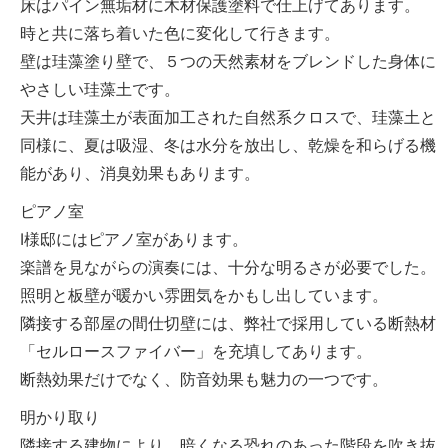
床はパイン無垢材に木材保護塗料で仕上げてあります。
時と共に落ち着いた色に変化して行きます。
壁は珪藻塗り壁で、５つの天然素材をブレンドした身体に
やさしい珪藻土です。
天井は珪藻土が表面加工された自然系クロスで、珪藻土と
同様に、夏は吸湿、冬は水分を放出し、乾燥を和らげる機
能があり、消臭効果もあります。
ピアノ室
I様邸にはピアノ室があります。
楽譜を見ながらの演奏には、十分な明るさが必要でした。
照明と板壁が暖かい雰囲気をかもし出しています。
隣接する部屋の間仕切壁には、弊社で採用している断熱材
「セルロースファイバー」を充填してあります。
断熱効果だけでなく、防音効果も魅力の一つです。
明かり取り
隣接する建物により、暗くなる恐れのあった階段を吹き抜