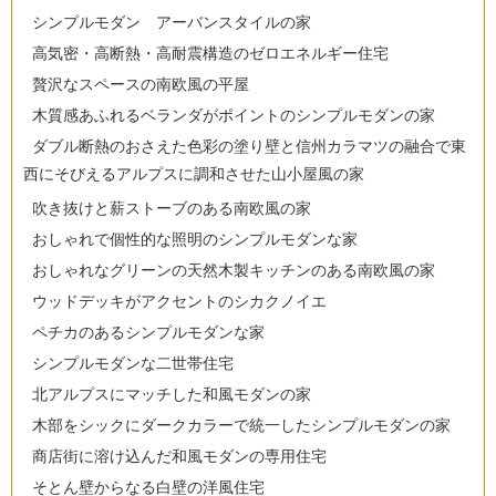
シンプルモダン アーバンスタイルの家
高気密・高断熱・高耐震構造のゼロエネルギー住宅
贅沢なスペースの南欧風の平屋
木質感あふれるベランダがポイントのシンプルモダンの家
ダブル断熱のおさえた色彩の塗り壁と信州カラマツの融合で東
西にそびえるアルプスに調和させた山小屋風の家
吹き抜けと薪ストーブのある南欧風の家
おしゃれで個性的な照明のシンプルモダンな家
おしゃれなグリーンの天然木製キッチンのある南欧風の家
ウッドデッキがアクセントのシカクノイエ
ペチカのあるシンプルモダンな家
シンプルモダンな二世帯住宅
北アルプスにマッチした和風モダンの家
木部をシックにダークカラーで統一したシンプルモダンの家
商店街に溶け込んだ和風モダンの専用住宅
そとん壁からなる白壁の洋風住宅