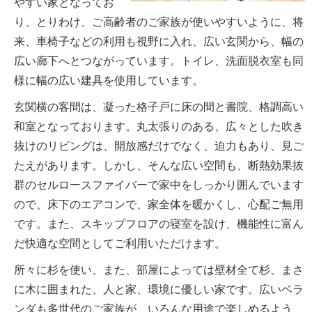
やすい家となってお
り、とりわけ、ご高齢者のご家族が使いやすいように、将
来、車椅子などの利用も視野に入れ、広い玄関から、幅の
広い廊下へとつながっています。トイレ、洗面脱衣室も同
様に幅の広い建具を使用しています。
玄関横の客間は、凝った格子戸に床の間と書院、格調高い
和室となっております。丸太張りのある、広々とした吹き
抜けのリビングは、開放感だけでなく、迫力もあり、見ご
たえがあります。しかし、そんな広い空間も、断熱効果抜
群のセルロースファイバーで家中をしっかり囲んでいます
ので、床下のエアコンで、家全体を暖かくし、心配ご無用
です。また、スキップフロアの寝室を設け、機能性に富ん
だ快適な空間としてご利用いただけます。
所々に杉を使い、また、部屋によっては壁材全て杉、まさ
に木に囲まれた、人と家、環境に優しい家です。広いベラ
ンダも多世代のご家族が、いろんな用途で楽しめるよう、