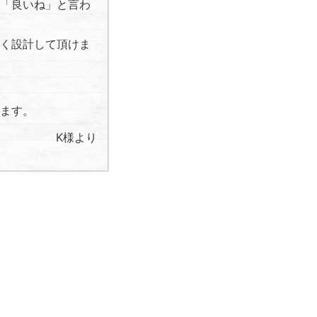
「良いね」と言わ
く設計して頂けま
ます。
K様より