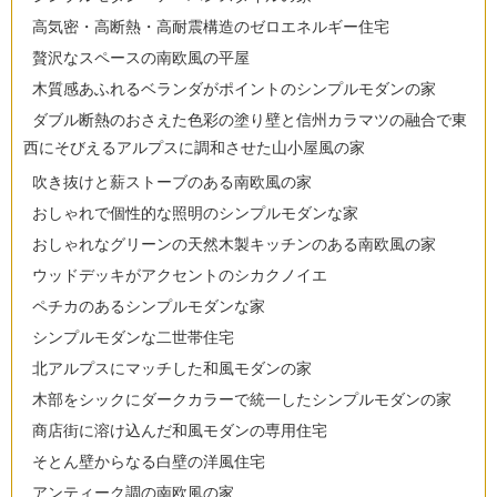
高気密・高断熱・高耐震構造のゼロエネルギー住宅
贅沢なスペースの南欧風の平屋
木質感あふれるベランダがポイントのシンプルモダンの家
ダブル断熱のおさえた色彩の塗り壁と信州カラマツの融合で東
西にそびえるアルプスに調和させた山小屋風の家
吹き抜けと薪ストーブのある南欧風の家
おしゃれで個性的な照明のシンプルモダンな家
おしゃれなグリーンの天然木製キッチンのある南欧風の家
ウッドデッキがアクセントのシカクノイエ
ペチカのあるシンプルモダンな家
シンプルモダンな二世帯住宅
北アルプスにマッチした和風モダンの家
木部をシックにダークカラーで統一したシンプルモダンの家
商店街に溶け込んだ和風モダンの専用住宅
そとん壁からなる白壁の洋風住宅
アンティーク調の南欧風の家