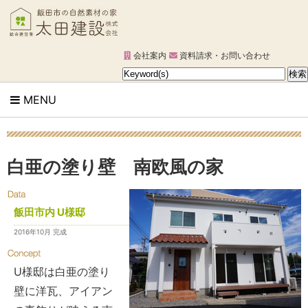
会社案内
資料請求・お問い合わせ
MENU
白亜の塗り壁 南欧風の家
飯田市内 U様邸
2016年10月 完成
U様邸は白亜の塗り
壁に洋瓦、アイアン