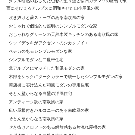
ダブル断熱のおさえた色彩の塗り壁と信州カラマツの融合で東
西にそびえるアルプスに調和させた山小屋風の家
吹き抜けと薪ストーブのある南欧風の家
おしゃれで個性的な照明のシンプルモダンな家
おしゃれなグリーンの天然木製キッチンのある南欧風の家
ウッドデッキがアクセントのシカクノイエ
ペチカのあるシンプルモダンな家
シンプルモダンな二世帯住宅
北アルプスにマッチした和風モダンの家
木部をシックにダークカラーで統一したシンプルモダンの家
商店街に溶け込んだ和風モダンの専用住宅
そとん壁からなる白壁の洋風住宅
アンティーク調の南欧風の家
広い屋根付きバルコニーのある南欧風の家
そとん壁からなる南欧風の家
吹き抜けとロフトのある解放感ある片流れ屋根の家