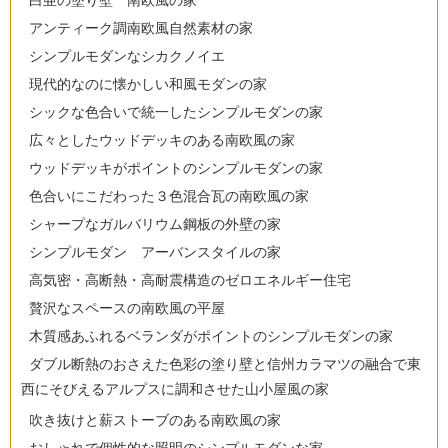
白亜の塗り壁 南欧風の家
アンティーク調南欧風自然素材の家
シンプルモダンなシカクノイエ
現代的なのに懐かしい和風モダンの家
シックな色合いで統一したシンプルモダンの家
広々としたウッドデッキのある南欧風の家
ウッドデッキがポイントのシンプルモダンの家
色合いにこだわった３色混合瓦の南欧風の家
シャープなガルバリウム鋼板の外壁の家
シンプルモダン アーバンスタイルの家
高気密・高断熱・高耐震構造のゼロエネルギー住宅
贅沢なスペースの南欧風の平屋
木質感あふれるベランダがポイントのシンプルモダンの家
ダブル断熱のおさえた色彩の塗り壁と信州カラマツの融合で東
西にそびえるアルプスに調和させた山小屋風の家
吹き抜けと薪ストーブのある南欧風の家